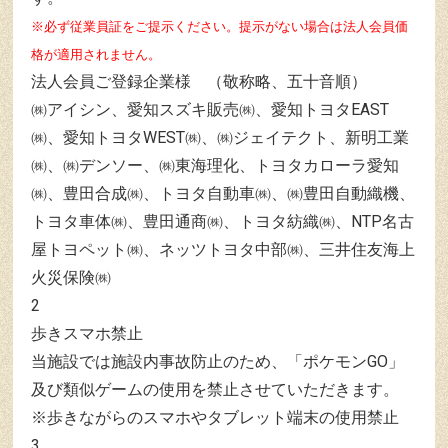
※必ず従業員証をご提示ください。提示がない場合は法人会員価
格が適用されません。
法人会員ご登録企業様 （敬称略、五十音順）
㈱アイシン、愛知スズキ販売㈱、愛知トヨタEAST
㈱、愛知トヨタWEST㈱、㈱ジェイテクト、新明工業
㈱、㈱デンソー、㈱東海理化、トヨタカローラ愛知
㈱、豊田合成㈱、トヨタ自動車㈱、㈱豊田自動織機、
トヨタ車体㈱、豊田通商㈱、トヨタ紡織㈱、NTP名古
屋トヨペット㈱、ネッツトヨタ中部㈱、三井住友海上
火災保険㈱
2
歩きスマホ禁止
当施設では施設内事故防止のため、「ポケモンGO」
及び類似ゲームの使用を禁止させていただきます。
※歩きながらのスマホやタブレット端末の使用禁止
3