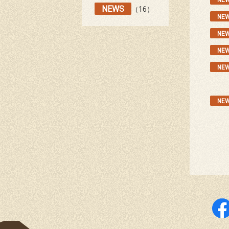
NE
NEWS
（16）
NE
NE
NE
NE
NE